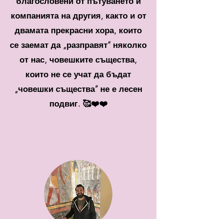
благословени от пътуването и
компанията на другия, както и от
двамата прекрасни хора, които
се заемат да „разправят“ няколко
от нас, човешките същества,
които не се учат да бъдат
„човешки същества“ не е лесен
подвиг. 🥰❤️❤️