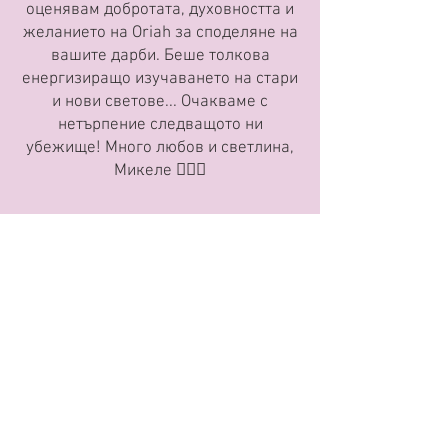
оценявам добротата, духовността и
желанието на Oriah за споделяне на
вашите дарби. Беше толкова
енергизиращо изучаването на стари
и нови светове... Очакваме с
нетърпение следващото ни
убежище! Много любов и светлина,
Микеле 🧜🏻‍♀️