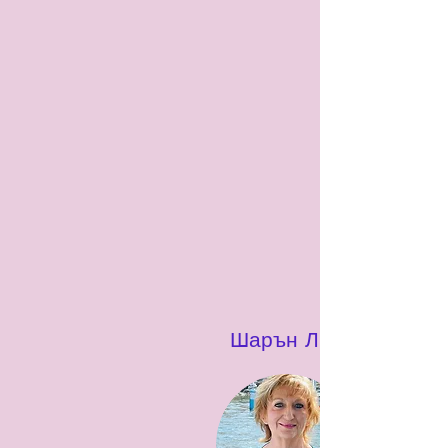
Шарън Лин