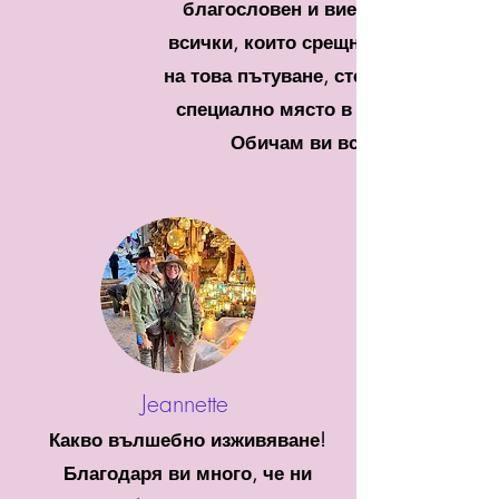
благословен и вие двамата и
всички, които срещнах по време
на това пътуване, сте достигнали
специално място в душата ми.
Обичам ви всички
Jeannette
Какво вълшебно изживяване!
Благодаря ви много, че ни