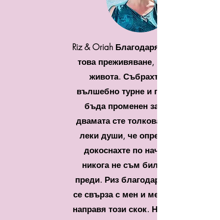
Riz & Oriah Благодаря ви много за
това преживяване, променящо
живота. Събрахте такова
вълшебно турне и група, че ще
бъда променен завинаги. И
двамата сте толкова любящи и
леки души, че определено ме
докоснахте по начин, който
никога не съм бил докосван
преди. Риз благодаря много, че
се свърза с мен и ме насърчи да
направя този скок. Наистина съм