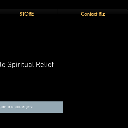
STORE
Contact Riz
e Spiritual Relief
ави в кошницата