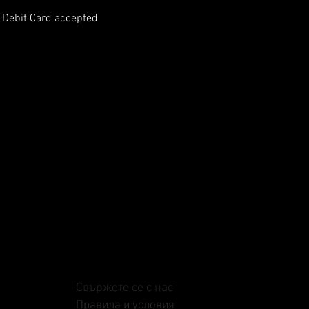
r Debit Card accepted
Свържете се с нас
Правила и условия