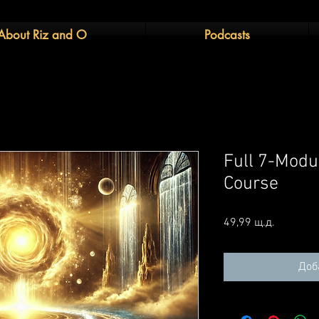
About Riz and O
Podcasts
Full 7-Modul
Course
Цена
49,99 щ.д.
Доб