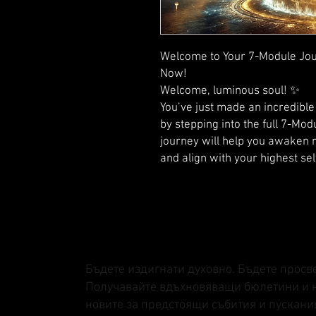
Welcome to Your 7-Module Jo
Now!
Welcome, luminous soul! ✨
You’ve just made an incredibl
by stepping into the full 7-Modu
journey will help you awaken n
and align with your highest sel
Бъдете издигнати духовно. Бъдете просв
Получавайте вдъхновяващи бюлетини и 
новите за предстоящи събития и пускани