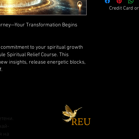
Credit Card o
urney—Your Transformation Begins
e commitment to your spiritual growth
le Spiritual Relief Course. This
ew insights, release energetic blocks,
f.
етени.
най-
я на
Присъединете се