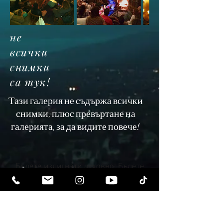
не
всички
снимки
са тук!
Тази галерия не съдържа всички
снимки, плюс превъртане на
галерията, за да видите повече!
Бъдете издигнати духовно. Бъдете
просветени.
Получавайте вдъхновяващи бюлетини
и най-новите за предстоящи събития и
пускания на продукти.