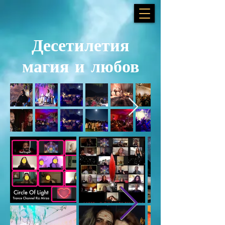
Десетилетия
магия и любов