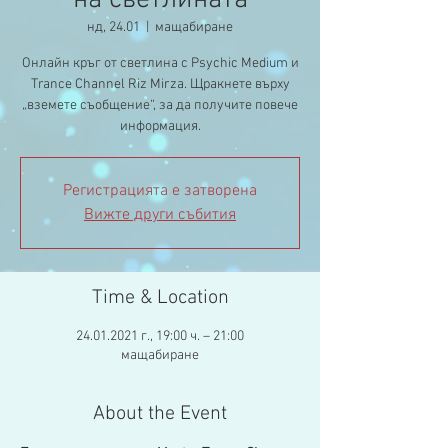
на светлината
нд, 24.01
  |  
мащабиране
Онлайн кръг от светлина с Psychic Medium и
Trance Channel Riz Mirza. Щракнете върху
„вземете съобщение“, за да получите повече
информация.
Регистрацията е затворена
Вижте други събития
Time & Location
24.01.2021 г., 19:00 ч. – 21:00
мащабиране
About the Event