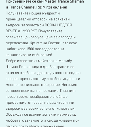
Присъединете се към Master Trance Shaman 
и Trance Channel Riz Mirza онлайн!
Получавайте мощна мъдрост и 
проницателни отговори на всякакви 
въпроси за живота си ВСЯКА НЕДЕЛЯ 
ВЕЧЕР в 19:00 PST. Почувствайте 
освежаващо ново усещане за свобода и 
перспектива. Кръгът на Светлината вече 
наближава 1500 последователни 
канализирани събирания!
Добре известният майстор на Малибу 
Шаман Риз изпада в дълбок транс и се 
оттегля в себе си, докато духовните водачи 
говорят през тялото му с любов, мъдрост и 
мощно пронизващо прозрение. Неговият 
основен носител на послание, Главният 
червен орел, незабравимо, любящо 
присъствие, отговаря на вашите лични 
въпроси във всеки аспект от живота ви.
Обсъждат се всички аспекти на живота, 
любовта, съзнанието и как да живеем по-
пълно, по-дълбоко и по-жизнено 