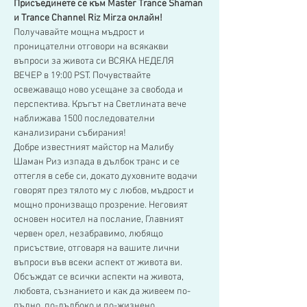
Присъединете се към Master Trance Shaman 
и Trance Channel Riz Mirza онлайн!
Получавайте мощна мъдрост и 
проницателни отговори на всякакви 
въпроси за живота си ВСЯКА НЕДЕЛЯ 
ВЕЧЕР в 19:00 PST. Почувствайте 
освежаващо ново усещане за свобода и 
перспектива. Кръгът на Светлината вече 
наближава 1500 последователни 
канализирани събирания!
Добре известният майстор на Малибу 
Шаман Риз изпада в дълбок транс и се 
оттегля в себе си, докато духовните водачи 
говорят през тялото му с любов, мъдрост и 
мощно пронизващо прозрение. Неговият 
основен носител на послание, Главният 
червен орел, незабравимо, любящо 
присъствие, отговаря на вашите лични 
въпроси във всеки аспект от живота ви.
Обсъждат се всички аспекти на живота, 
любовта, съзнанието и как да живеем по-
пълно, по-дълбоко и по-жизнено 