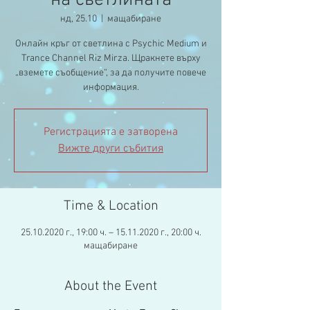
на светлината
нд, 25.10
  |  
мащабиране
Онлайн кръг от светлина с Psychic Medium и
Trance Channel Riz Mirza. Щракнете върху
„вземете съобщение“, за да получите повече
информация.
Регистрацията е затворена
Вижте други събития
Time & Location
25.10.2020 г., 19:00 ч. – 15.11.2020 г., 20:00 ч.
мащабиране
About the Event