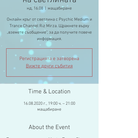
на светлината
нд, 16.08
  |  
мащабиране
Онлайн кръг от светлина с Psychic Medium и
Trance Channel Riz Mirza. Щракнете върху
„вземете съобщение“, за да получите повече
информация.
Регистрацията е затворена
Вижте други събития
Time & Location
16.08.2020 г., 19:00 ч. – 21:00
мащабиране
About the Event