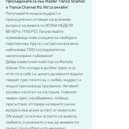
Присъединете се към Master Trance Shaman 
и Trance Channel Riz Mirza онлайн!
Получавайте мощна мъдрост и 
проницателни отговори на всякакви 
въпроси за живота си ВСЯКА НЕДЕЛЯ 
ВЕЧЕР в 19:00 PST. Почувствайте 
освежаващо ново усещане за свобода и 
перспектива. Кръгът на Светлината вече 
наближава 1500 последователни 
канализирани събирания!
Добре известният майстор на Малибу 
Шаман Риз изпада в дълбок транс и се 
оттегля в себе си, докато духовните водачи 
говорят през тялото му с любов, мъдрост и 
мощно пронизващо прозрение. Неговият 
основен носител на послание, Главният 
червен орел, незабравимо, любящо 
присъствие, отговаря на вашите лични 
въпроси във всеки аспект от живота ви.
Обсъждат се всички аспекти на живота, 
любовта, съзнанието и как да живеем по-
пълно, по-дълбоко и по-жизнено 