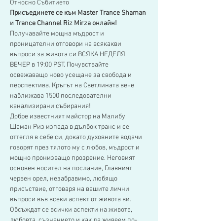
Относно Събитието
Присъединете се към Master Trance Shaman 
и Trance Channel Riz Mirza онлайн!
Получавайте мощна мъдрост и 
проницателни отговори на всякакви 
въпроси за живота си ВСЯКА НЕДЕЛЯ 
ВЕЧЕР в 19:00 PST. Почувствайте 
освежаващо ново усещане за свобода и 
перспектива. Кръгът на Светлината вече 
наближава 1500 последователни 
канализирани събирания!
Добре известният майстор на Малибу 
Шаман Риз изпада в дълбок транс и се 
оттегля в себе си, докато духовните водачи 
говорят през тялото му с любов, мъдрост и 
мощно пронизващо прозрение. Неговият 
основен носител на послание, Главният 
червен орел, незабравимо, любящо 
присъствие, отговаря на вашите лични 
въпроси във всеки аспект от живота ви.
Обсъждат се всички аспекти на живота, 
любовта, съзнанието и как да живеем по-