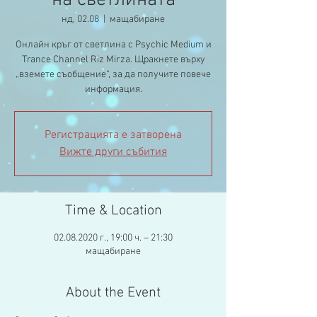
на светлината
нд, 02.08
  |  
мащабиране
Онлайн кръг от светлина с Psychic Medium и
Trance Channel Riz Mirza. Щракнете върху
„вземете съобщение“, за да получите повече
информация.
Регистрацията е затворена
Вижте други събития
Time & Location
02.08.2020 г., 19:00 ч. – 21:30
мащабиране
About the Event