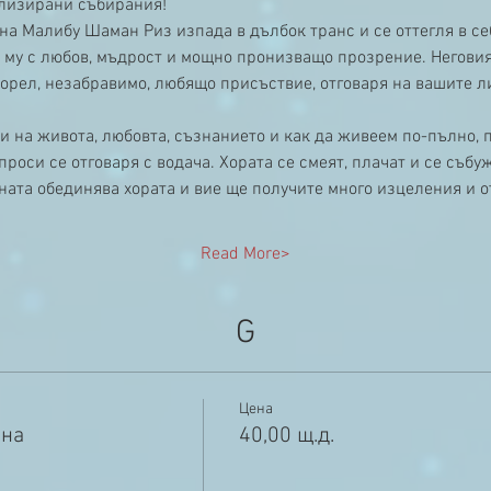
лизирани събирания!
а Малибу Шаман Риз изпада в дълбок транс и се оттегля в себ
о му с любов, мъдрост и мощно пронизващо прозрение. Неговия
 орел, незабравимо, любящо присъствие, отговаря на вашите л
и на живота, любовта, съзнанието и как да живеем по-пълно, 
роси се отговаря с водача. Хората се смеят, плачат и се събуж
ната обединява хората и вие ще получите много изцеления и о
Read More>
G
Цена
ина
40,00 щ.д.