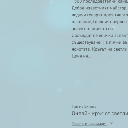
1500 последователни кана
Добре известният майстор н
водачи говорят през тялот
послание, Главният червен
аспект от живота ви.
Обсъждат се всички аспект
съществуване. На лични въп
яснотата. Кръгът на светли
Цена на…
Тип на билета
Онлайн кръг от светл
Повече информация