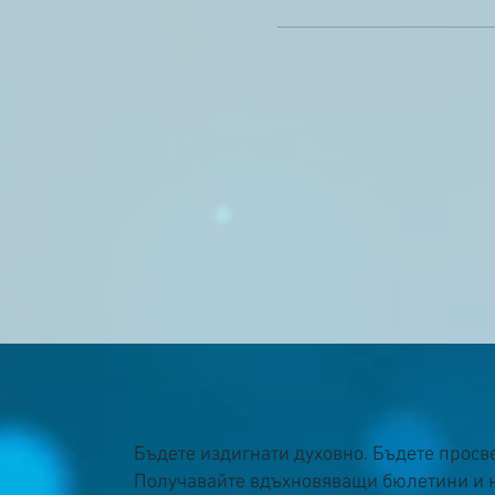
Бъдете издигнати духовно. Бъдете просв
Получавайте вдъхновяващи бюлетини и 