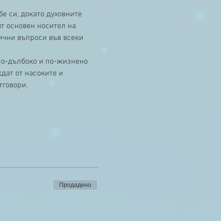
е си, докато духовните 
т основен носител на 
ични въпроси във всеки 
по-дълбоко и по-жизнено 
дат от насоките и 
тговори.
Продадено