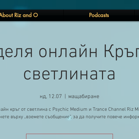
About Riz and O
Podcasts
деля онлайн Кръг
светлината
нд, 12.07
  |  
мащабиране
айн кръг от светлина с Psychic Medium и Trance Channel Riz Mi
ете върху „вземете съобщение“, за да получите повече инфор