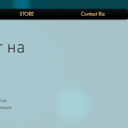
STORE
Contact Riz
 на
rza.
мация.