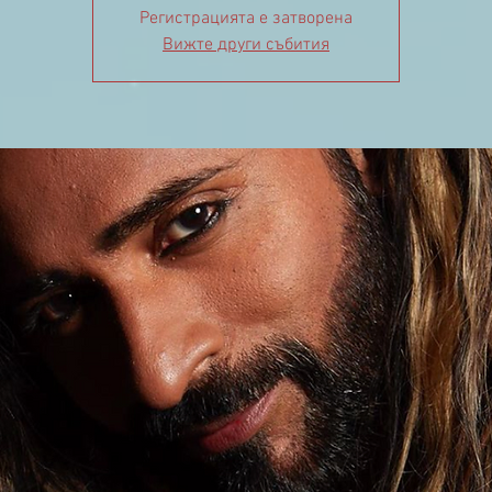
Регистрацията е затворена
Вижте други събития