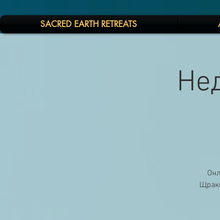
SACRED EARTH RETREATS
Не
Онл
Щракн