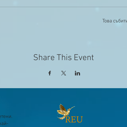
Това събит
Share This Event
етени.
най-