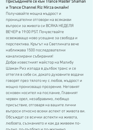
Присъединете се към Trance Master Shaman 
и Trance Channel Riz Mirza онлайн!
Получавайте мощна мъдрост и 
проницателни отговори на всякакви 
въпроси за живота си ВСЯКА НЕДЕЛЯ 
ВЕЧЕР в 19:00 PST. Почувствайте 
освежаващо ново усещане за свобода и 
перспектива. Кръгът на Светлината вече 
наближава 1500 последователни 
канализирани събирания!
Добре известният майстор на Малибу 
Шаман Риз изпада в дълбок транс и се 
оттегля в себе си, докато духовните водачи 
говорят през тялото му с любов, мъдрост и 
мощно пронизващо прозрение. Неговият 
основен носител на послание, Главният 
червен орел, незабравимо, любящо 
присъствие, отговаря на вашите лични 
въпроси относно всеки аспект от живота ви. 
Обсъждат се всички аспекти на живота, 
любовта, съзнанието и как да живеем по-
пълно, по-дълбоко и по-жизнено 