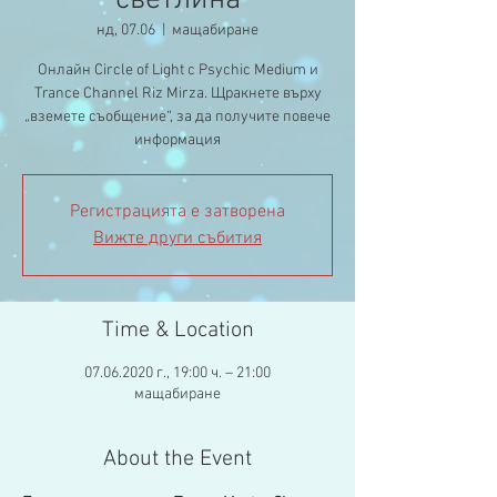
светлина
нд, 07.06
  |  
мащабиране
Онлайн Circle of Light с Psychic Medium и
Trance Channel Riz Mirza. Щракнете върху
„вземете съобщение“, за да получите повече
информация
Регистрацията е затворена
Вижте други събития
Time & Location
07.06.2020 г., 19:00 ч. – 21:00
мащабиране
About the Event