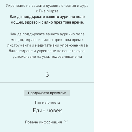
Укрепване на вашата духовна енергия и аура
с Риз Мирза
Как да поддържате вашето аурично поле
мощно, здраво и силно през това време.
Как да поддържате вашето аурично поле
мощно, здраво и силно през това време.
Инструменти и медитативни упражнения за
балансиране и укрепване на вашата аура,
успокояване на ума, подравняване на
чакрите, отваряне на третото ви око и
разбиране как да овладеете мощната
вътрешна енергия, достъпна за всички нас.
G
Научете за вашата вътрешна технология:
тяло-ум-дух
Продажбата приключи
+ Попитайте за частни семинари за вашите
групи; приятели и семейство.
Тип на билета
Един човек
Повече информация