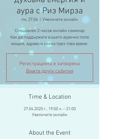
духовна енергия и
аура с Риз Мирза
пн, 27.04
  |  
Увеличете онлайн
Специален 2-часов онлайн семинар
Как да поддържате вашето аурично поле
мощно, здраво и силно през това време.
Регистрацията е затворена
Вижте други събития
Time & Location
27.04.2020 г., 19:00 ч. – 21:00
Увеличете онлайн
About the Event