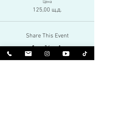
Цена
125,00 щ.д.
Share This Event
Бъдете издигнати духовно. Бъдете
просветени.
Получавайте вдъхновяващи бюлетини
и най-новите за предстоящи събития и
пускания на продукти.
Присъединете се към нашия
пощенски списък