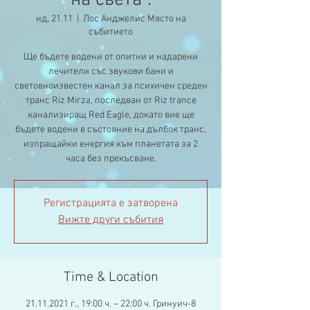
на света“.
нд, 21.11
  |  
Лос Анджелис Място на
събитието
Ще бъдете водени от опитни и надарени
лечители със звукови бани и
световноизвестен канал за психичен среден
транс Riz Mirza, последван от Riz trance
канализиращ Red Eagle, докато вие ще
бъдете водени в състояние на дълбок транс,
изпращайки енергия към планетата за 2
часа без прекъсване.
Регистрацията е затворена
Вижте други събития
Time & Location
21.11.2021 г., 19:00 ч. – 22:00 ч. Гринуич-8