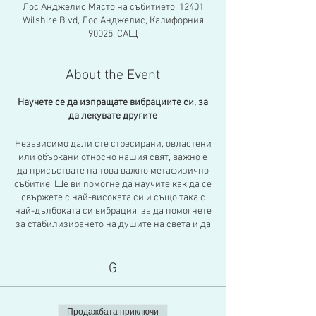
Лос Анджелис Място на събитието, 12401
Wilshire Blvd, Лос Анджелис, Калифорния
90025, САЩ
About the Event
Научете се да изпращате вибрациите си, за
да лекувате другите
Независимо дали сте стресирани, овластени
или объркани относно нашия свят, важно е
да присъствате на това важно метафизично
събитие. Ще ви помогне да научите как да се
свържете с най-високата си и също така с
най-дълбоката си вибрация, за да помогнете
за стабилизирането на душите на света и да
помогнете на хората да излекуват своето
тяло-ум-дух, като се свързваме енергийно
заедно с мощно любящо намерение и
G
визуализация с 30 други подобни- мислещи
хора в свещено красиво пространство.
Ще бъдете напътствани да се свържете като
Продажбата приключи