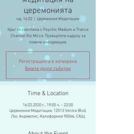
медитация на
церемонията
нд, 16.02
  |  
Церемония Медитация
Кръг от светлина с Psychic Medium и Trance
Channel Riz Mirza. Превъртете надолу за
повече информация.
Регистрацията е затворена
Вижте други събития
Time & Location
16.02.2020 г., 19:00 ч. – 22:00
Церемония Медитация, 12513 Venice Blvd,
Лос Анджелис, Калифорния 90066, САЩ