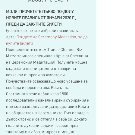
About the Event
МОЛЯ, ПРОЧЕТЕТЕ ПЪРВО ПО-ДОЛУ 
НОВИТЕ ПРАВИЛА ОТ ЯНУАРИ 2020 Г., 
ПРЕДИ ДА ЗАКУПИТЕ БИЛЕТИ.
(уверете се, че сте избрали правилната 
дата).
Отидете на Ceremony Meditation, за да 
купите билети
Присъединете се към Trance Channel Riz 
Mirza за много специален Кръг от Светлина 
на Церемония Медитация! Получете мощна 
мъдрост и проницателни отговори на 
всякакви въпроси за живота ви. 
Почувствайте освежаващо ново усещане за 
свобода и перспектива. Кръгът на 
Светлината вече наближава 1500 
последователни канализирани събирания и 
ние сме развълнувани да представим Кръга 
на общността на Церемонията. Риз изпада в 
дълбок транс и се оттегля в себе си, докато 
главните духовни водачи говорят през 
тялото му с любов, мъдрост и мощно 