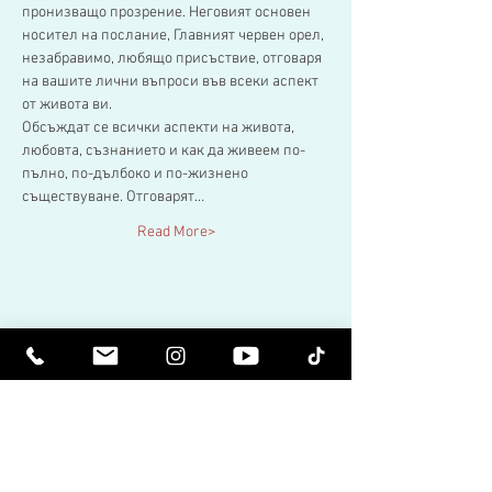
пронизващо прозрение. Неговият основен 
носител на послание, Главният червен орел, 
незабравимо, любящо присъствие, отговаря 
на вашите лични въпроси във всеки аспект 
от живота ви.
Обсъждат се всички аспекти на живота, 
любовта, съзнанието и как да живеем по-
пълно, по-дълбоко и по-жизнено 
съществуване. Отговарят…
Read More>
Share This Event