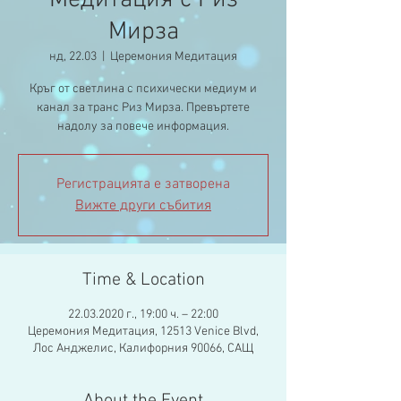
Медитация с Риз
Мирза
нд, 22.03
  |  
Церемония Медитация
Кръг от светлина с психически медиум и
канал за транс Риз Мирза. Превъртете
надолу за повече информация.
Регистрацията е затворена
Вижте други събития
Time & Location
22.03.2020 г., 19:00 ч. – 22:00
Церемония Медитация, 12513 Venice Blvd,
Лос Анджелис, Калифорния 90066, САЩ