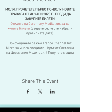
About the Event
МОЛЯ, ПРОЧЕТЕТЕ ПЪРВО ПО-ДОЛУ НОВИТЕ
ПРАВИЛА ОТ ЯНУАРИ 2020 Г., ПРЕДИ ДА
ЗАКУПИТЕ БИЛЕТИ.
Отидете на Ceremony Meditation, за да
купите билети
(уверете се, че сте избрали
правилната дата).
Присъединете се към Trance Channel Riz
Mirza за много специален Кръг от Светлина
на Церемония Медитация! Получете мощна
мъдрост и проницателни отговори на
всякакви въпроси за живота ви.
Почувствайте освежаващо ново усещане за
свобода и перспектива. Кръгът на
Светлината вече наближава 1500
Share This Event
последователни канализирани събирания и
ние сме развълнувани да представим Кръга
на общността на Церемонията. Риз изпада в
дълбок транс и се оттегля в себе си, докато
главните духовни водачи говорят през
тялото му с любов, мъдрост и мощно
пронизващо прозрение. Неговият основен