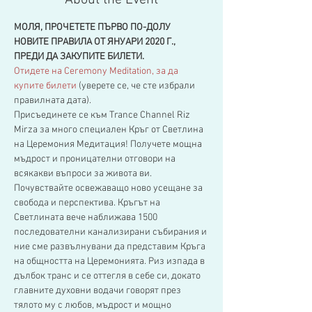
About the Event
МОЛЯ, ПРОЧЕТЕТЕ ПЪРВО ПО-ДОЛУ 
НОВИТЕ ПРАВИЛА ОТ ЯНУАРИ 2020 Г., 
ПРЕДИ ДА ЗАКУПИТЕ БИЛЕТИ.
Отидете на Ceremony Meditation, за да 
купите билети
(уверете се, че сте избрали 
правилната дата).
Присъединете се към Trance Channel Riz 
Mirza за много специален Кръг от Светлина 
на Церемония Медитация! Получете мощна 
мъдрост и проницателни отговори на 
всякакви въпроси за живота ви. 
Почувствайте освежаващо ново усещане за 
свобода и перспектива. Кръгът на 
Светлината вече наближава 1500 
последователни канализирани събирания и 
ние сме развълнувани да представим Кръга 
на общността на Церемонията. Риз изпада в 
дълбок транс и се оттегля в себе си, докато 
главните духовни водачи говорят през 
тялото му с любов, мъдрост и мощно 