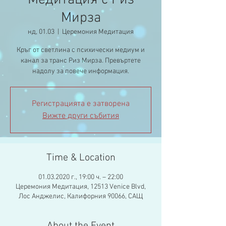
Медитация с Риз
Мирза
нд, 01.03
  |  
Церемония Медитация
Кръг от светлина с психически медиум и
канал за транс Риз Мирза. Превъртете
надолу за повече информация.
Регистрацията е затворена
Вижте други събития
Time & Location
01.03.2020 г., 19:00 ч. – 22:00
Церемония Медитация, 12513 Venice Blvd,
Лос Анджелис, Калифорния 90066, САЩ