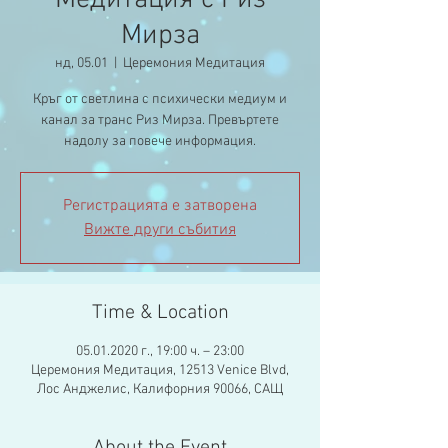
Медитация с Риз
Мирза
нд, 05.01
  |  
Церемония Медитация
Кръг от светлина с психически медиум и
канал за транс Риз Мирза. Превъртете
Регистрацията е затворена
Вижте други събития
Time & Location
05.01.2020 г., 19:00 ч. – 23:00
Церемония Медитация, 12513 Venice Blvd,
Лос Анджелис, Калифорния 90066, САЩ