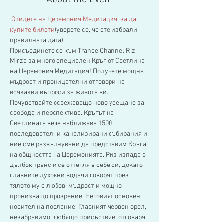
About the Event
 Отидете на Церемония Медитация, за да 
купите билети
(уверете се, че сте избрали 
правилната дата)
Присъединете се към Trance Channel Riz 
Mirza за много специален Кръг от Светлина 
на Церемония Медитация! Получете мощна 
мъдрост и проницателни отговори на 
всякакви въпроси за живота ви. 
Почувствайте освежаващо ново усещане за 
свобода и перспектива. Кръгът на 
Светлината вече наближава 1500 
последователни канализирани събирания и 
ние сме развълнувани да представим Кръга 
на общността на Церемонията. Риз изпада в 
дълбок транс и се оттегля в себе си, докато 
главните духовни водачи говорят през 
тялото му с любов, мъдрост и мощно 
пронизващо прозрение. Неговият основен 
носител на послание, Главният червен орел, 
незабравимо, любящо присъствие, отговаря 