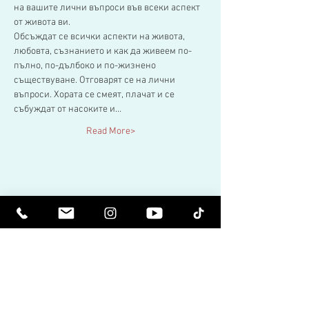
на вашите лични въпроси във всеки аспект 
от живота ви.
Обсъждат се всички аспекти на живота, 
любовта, съзнанието и как да живеем по-
пълно, по-дълбоко и по-жизнено 
съществуване. Отговарят се на лични 
въпроси. Хората се смеят, плачат и се 
събуждат от насоките и…
Read More>
Share This Event
Бъдете издигнати духовно. Бъдете