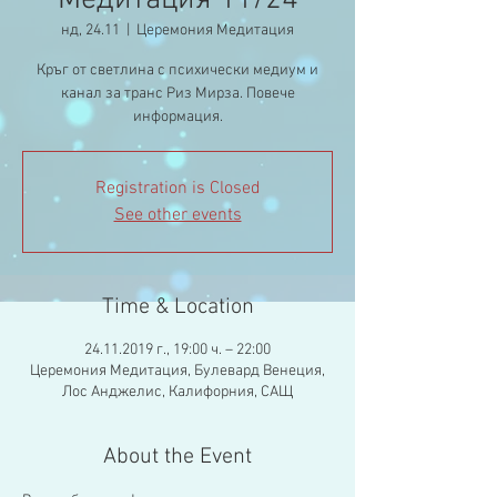
Медитация 11/24
нд, 24.11
  |  
Церемония Медитация
Кръг от светлина с психически медиум и
канал за транс Риз Мирза. Повече
информация.
Registration is Closed
See other events
Time & Location
24.11.2019 г., 19:00 ч. – 22:00
Церемония Медитация, Булевард Венеция,
Лос Анджелис, Калифорния, САЩ
About the Event