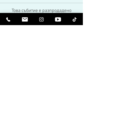
Това събитие е разпродадено
Share This Event
Бъдете издигнати духовно. Бъдете
просветени.
Получавайте вдъхновяващи бюлетини
и най-новите за предстоящи събития и
пускания на продукти.
Присъединете се към нашия