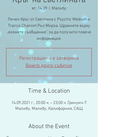
Кръг на светлината
вт, 14.09
  |  
Малибу
Личен Кръг от Светлина с Psychic Medium и
Trance Channel Риз Мирза. Щракнете върху
„вземете съобщение“, за да получите повече
информация.
Регистрацията е затворена
Вижте други събития
Time & Location
14.09.2021 г., 20:00 ч. – 23:00 ч. Гринуич-7
Малибу, Малибу, Калифорния, САЩ
About the Event