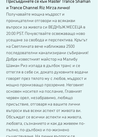
Присъединете се към Master Trance Shaman 
и Trance Channel Riz Mirza лично!
Получавайте мощна мъдрост и 
проницателни отговори на всякакви 
въпроси за живота си ВЕДНЪЖ МЕСЕЦА в 
20:00 PST. Почувствайте освежаващо ново 
усещане за свобода и перспектива. Кръгът 
на Светлината вече наближава 2500 
последователни канализирани събирания!
Добре известният майстор на Малибу 
Шаман Риз изпада в дълбок транс и се 
оттегля в себе си, докато духовните водачи 
говорят през тялото му с любов, мъдрост и 
мощно пронизващо прозрение. Неговият 
основен носител на послание, Главният 
червен орел, незабравимо, любящо 
присъствие, отговаря на вашите лични 
въпроси във всеки аспект от живота ви.
Обсъждат се всички аспекти на живота, 
любовта, съзнанието и как да живеем по-
пълно, по-дълбоко и по-жизнено 
съществуване. На лични въпроси се 