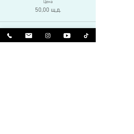
Цена
50,00 щ.д.
Това събитие е разпродадено
Share This Event
Бъдете издигнати духовно. Бъдете
просветени.
Получавайте вдъхновяващи бюлетини
и най-новите за предстоящи събития и
пускания на продукти.