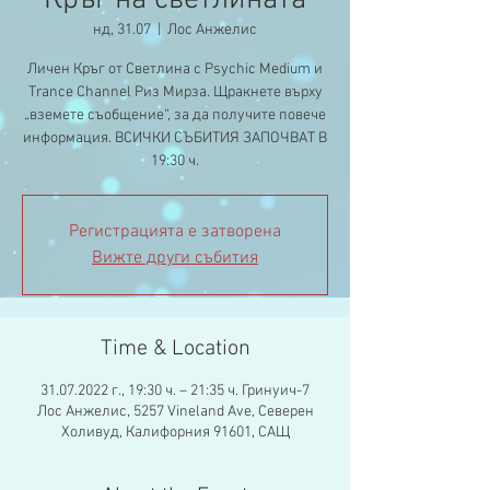
Кръг на светлината
нд, 31.07
  |  
Лос Анжелис
Личен Кръг от Светлина с Psychic Medium и
Trance Channel Риз Мирза. Щракнете върху
„вземете съобщение“, за да получите повече
информация. ВСИЧКИ СЪБИТИЯ ЗАПОЧВАТ В
19:30 ч.
Регистрацията е затворена
Вижте други събития
Time & Location
31.07.2022 г., 19:30 ч. – 21:35 ч. Гринуич-7
Лос Анжелис, 5257 Vineland Ave, Северен
Холивуд, Калифорния 91601, САЩ