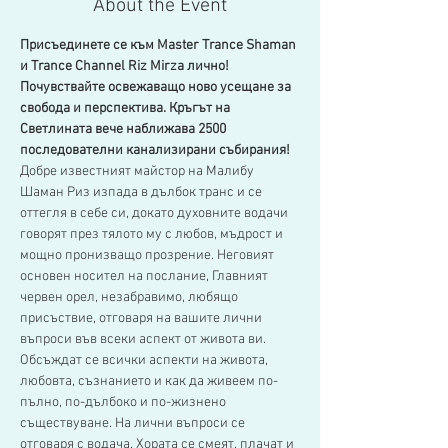
About the Event
Присъединете се към Master Trance Shaman 
и Trance Channel Riz Mirza лично! 
Почувствайте освежаващо ново усещане за 
свобода и перспектива. Кръгът на 
Светлината вече наближава 2500 
последователни канализирани събирания!
Добре известният майстор на Малибу 
Шаман Риз изпада в дълбок транс и се 
оттегля в себе си, докато духовните водачи 
говорят през тялото му с любов, мъдрост и 
мощно пронизващо прозрение. Неговият 
основен носител на послание, Главният 
червен орел, незабравимо, любящо 
присъствие, отговаря на вашите лични 
въпроси във всеки аспект от живота ви.
Обсъждат се всички аспекти на живота, 
любовта, съзнанието и как да живеем по-
пълно, по-дълбоко и по-жизнено 
съществуване. На лични въпроси се 
отговаря с водача. Хората се смеят, плачат и 