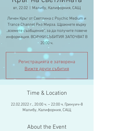
Кръг на светлината
вт, 22.02
  |  
Малибу, Калифорния, САЩ
Личен Кръг от Светлина с Psychic Medium и
Trance Channel Риз Мирза. Щракнете върху
„вземете съобщение“, за да получите повече
информация. ВСИЧКИ СЪБИТИЯ ЗАПОЧВАТ В
20:00 ч.
Регистрацията е затворена
Вижте други събития
Time & Location
22.02.2022 г., 20:00 ч. – 22:00 ч. Гринуич-8
Малибу, Калифорния, САЩ
About the Event