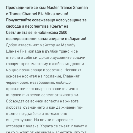
Присъединете се към Master Trance Shaman 
и Trance Channel Riz Mirza лично! 
Почувствайте освежаващо ново усещане за 
свобода и перспектива. Кръгът на 
Светлината вече наближава 2500 
последователни канализирани събирания!
Добре известният майстор на Малибу 
Шаман Риз изпада в дълбок транс и се 
оттегля в себе си, докато духовните водачи 
говорят през тялото му с любов, мъдрост и 
мощно пронизващо прозрение. Неговият 
основен носител на послание, Главният 
червен орел, незабравимо, любящо 
присъствие, отговаря на вашите лични 
въпроси във всеки аспект от живота ви.
Обсъждат се всички аспекти на живота, 
любовта, съзнанието и как да живеем по-
пълно, по-дълбоко и по-жизнено 
съществуване. На лични въпроси се 
отговаря с водача. Хората се смеят, плачат и 
се събуждат от насоките и яснотата. Кръгът 