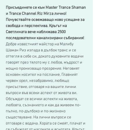
Присъединете се към Master Trance Shaman 
и Trance Channel Riz Mirza лично! 
Почувствайте освежаващо ново усещане за 
свобода и перспектива. Кръгът на 
Светлината вече наближава 2500 
последователни канализирани събирания!
Добре известният майстор на Малибу 
Шаман Риз изпада в дълбок транс и се 
оттегля в себе си, докато духовните водачи 
говорят през тялото му с любов, мъдрост и 
мощно пронизващо прозрение. Неговият 
основен носител на послание, Главният 
червен орел, незабравимо, любящо 
присъствие, отговаря на вашите лични 
въпроси във всеки аспект от живота ви.
Обсъждат се всички аспекти на живота, 
любовта, съзнанието и как да живеем по-
пълно, по-дълбоко и по-жизнено 
съществуване. На лични въпроси се 
отговаря с водача. Хората се смеят, плачат и 
се събуждат от насоките и яснотата. Кръгът 