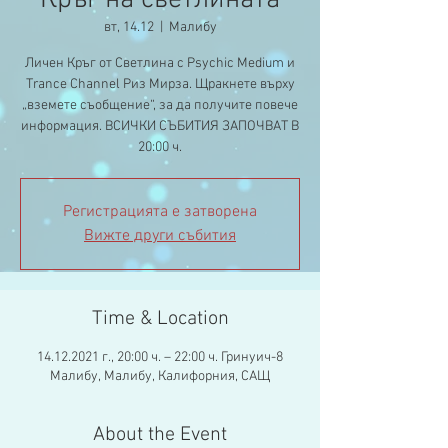
Кръг на светлината
вт, 14.12
  |  
Малибу
Личен Кръг от Светлина с Psychic Medium и
Trance Channel Риз Мирза. Щракнете върху
„вземете съобщение“, за да получите повече
информация. ВСИЧКИ СЪБИТИЯ ЗАПОЧВАТ В
20:00 ч.
Регистрацията е затворена
Вижте други събития
Time & Location
14.12.2021 г., 20:00 ч. – 22:00 ч. Гринуич-8
Малибу, Малибу, Калифорния, САЩ
About the Event