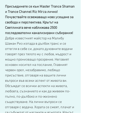
Присъединете се към Master Trance Shaman 
и Trance Channel Riz Mirza лично! 
Почувствайте освежаващо ново усещане за 
свобода и перспектива. Кръгът на 
Светлината вече наближава 2500 
последователни канализирани събирания!
Добре известният майстор на Малибу 
Шаман Риз изпада в дълбок транс и се 
оттегля в себе си, докато духовните водачи 
говорят през тялото му с любов, мъдрост и 
мощно пронизващо прозрение. Неговият 
основен носител на послание, Главният 
червен орел, незабравимо, любящо 
присъствие, отговаря на вашите лични 
въпроси във всеки аспект от живота ви.
Обсъждат се всички аспекти на живота, 
любовта, съзнанието и как да живеем по-
пълно, по-дълбоко и по-жизнено 
съществуване. На лични въпроси се 
отговаря с водача. Хората се смеят, плачат и 
се събуждат от насоките и яснотата. Кръгът 