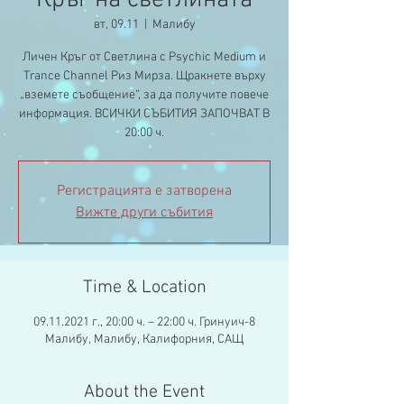
Кръг на светлината
вт, 09.11
  |  
Малибу
Личен Кръг от Светлина с Psychic Medium и
Trance Channel Риз Мирза. Щракнете върху
„вземете съобщение“, за да получите повече
информация. ВСИЧКИ СЪБИТИЯ ЗАПОЧВАТ В
20:00 ч.
Регистрацията е затворена
Вижте други събития
Time & Location
09.11.2021 г., 20:00 ч. – 22:00 ч. Гринуич-8
Малибу, Малибу, Калифорния, САЩ
About the Event