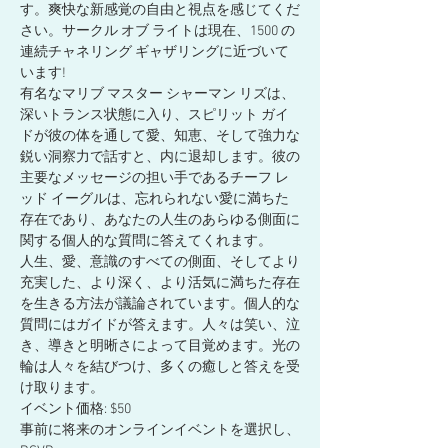
す。爽快な新感覚の自由と視点を感じてくだ
さい。サークル オブ ライトは現在、1500 の
連続チャネリング ギャザリングに近づいて
います!
有名なマリブ マスター シャーマン リズは、
深いトランス状態に入り、スピリット ガイ
ドが彼の体を通して愛、知恵、そして強力な
鋭い洞察力で話すと、内に退却します。彼の
主要なメッセージの担い手であるチーフ レ
ッド イーグルは、忘れられない愛に満ちた
存在であり、あなたの人生のあらゆる側面に
関する個人的な質問に答えてくれます。
人生、愛、意識のすべての側面、そしてより
充実した、より深く、より活気に満ちた存在
を生きる方法が議論されています。個人的な
質問にはガイドが答えます。人々は笑い、泣
き、導きと明晰さによって目覚めます。光の
輪は人々を結びつけ、多くの癒しと答えを受
け取ります。
イベント価格: $50
事前に将来のオンラインイベントを選択し、