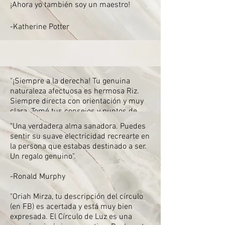
¡Ahora yo también soy un maestro!
-Katherine Potter
"¡Siempre a la derecha! Tu genuina
naturaleza afectuosa es hermosa Riz.
Siempre directa con orientación y muy
clara. Tomé tus consejos y puntos de
vista y me recuerdo a mí mismo lo que
"Una verdadera alma sanadora. Puedes
aprendí cuando me enfrenté a varios
sentir su suave electricidad recrearte en
acontecimientos de la vida. Gracias por
la persona que estabas destinado a ser.
tu amistad".
Un regalo genuino".
- Michele Medina
-Ronald Murphy
"Oriah Mirza, tu descripción del círculo
(en FB) es acertada y está muy bien
expresada. El Círculo de Luz es una