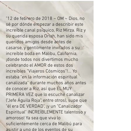
"12 de febrero de 2018 ~ OM ~ Dios, no
sé por dónde empezar a describir este
increíble canal psíquico, Riz Mirza. Riz y
su querida esposa Oriah, han sido mis
queridos amigos desde antes de
casarse, y gentilmente invitados a su
increíble boda en Malibu, California,
¡donde todos nos divertimos mucho
celebrando el AMOR de estos dos
increíbles "Viajeros Cósmicos"!... Yo
estaba "en la información espiritual
canalizada" durante muchos años antes
de conocer a Riz, así que EL MUY
PRIMERA VEZ que lo escuché canalizar
("Jefe Águila Roja", entre otros), supe que
"él era DE VERDAD", ¡y un "Canalizador
Espiritual" INCREÍBLEMENTE talentoso y
amoroso! Ya sea que viva lo
suficientemente cerca de Malibú para
asistir a uno de los eventos de su