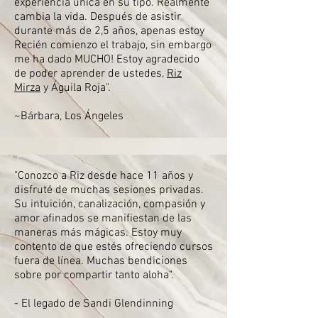
experiencia única en su tipo. Realmente
cambia la vida. Después de asistir
durante más de 2,5 años, apenas estoy
Recién comienzo el trabajo, sin embargo
me ha dado MUCHO! Estoy agradecido
de poder aprender de ustedes,
Riz
Mirza
y Águila Roja".
~Bárbara, Los Ángeles
"Conozco a Riz desde hace 11 años y
disfruté de muchas sesiones privadas.
Su intuición, canalización, compasión y
amor afinados se manifiestan de las
maneras más mágicas. Estoy muy
contento de que estés ofreciendo cursos
fuera de línea. Muchas bendiciones
sobre por compartir tanto aloha".
- El legado de Sandi Glendinning