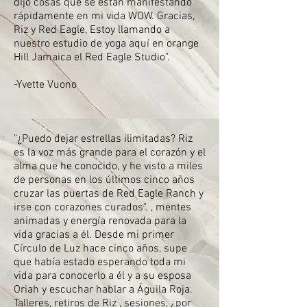
dijo cosas que se están manifestando
rápidamente en mi vida WOW. Gracias,
Riz y Red Eagle, Estoy llamando a
nuestro estudio de yoga aquí en orange
Hill Jamaica el Red Eagle Studio".
-Yvette Vuono
"¿Puedo dejar estrellas ilimitadas? Riz
es la voz más grande para el corazón y el
alma que he conocido, y he visto a miles
de personas en los últimos cinco años
cruzar las puertas de Red Eagle Ranch y
irse con corazones curados". , mentes
animadas y energía renovada para la
vida gracias a él. Desde mi primer
Círculo de Luz hace cinco años, supe
que había estado esperando toda mi
vida para conocerlo a él y a su esposa
Oriah y escuchar hablar a Águila Roja.
Talleres, retiros de Riz , sesiones, ¿por