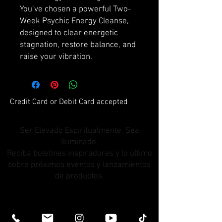
You’ve chosen a powerful Two-
Week Psychic Energy Cleanse,
designed to clear energetic
stagnation, restore balance, and
raise your vibration.
Credit Card or Debit Card accepted
Ser Elevado Espiritualmente. Sea
Iluminado.
Reciba boletines inspiradores y lo último
sobre próximos eventos y lanzamientos
de productos.
Únete a nuestra lista de
correos