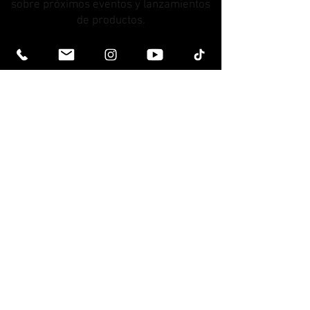
sobre próximos eventos y lanzamientos
de productos.
Únete a nuestra lista de
correos
Correo electrónico
Subscribe
Contáctenos
Términos y condiciones
Política de privacidad