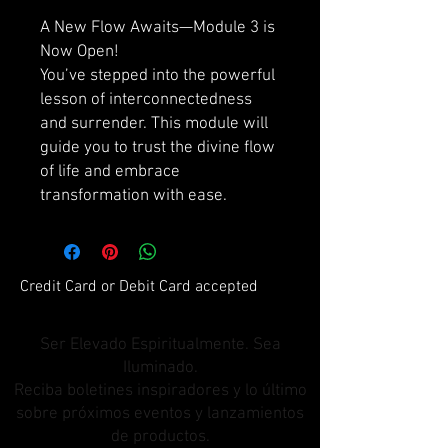
A New Flow Awaits—Module 3 is
Now Open!
You’ve stepped into the powerful
lesson of interconnectedness
and surrender. This module will
guide you to trust the divine flow
of life and embrace
transformation with ease.
Credit Card or Debit Card accepted
Ser Elevado Espiritualmente. Sea
Iluminado.
Reciba boletines inspiradores y lo último
sobre próximos eventos y lanzamientos
de productos.