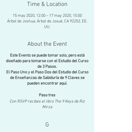
Time & Location
15 may 2020, 12:00 – 17 may 2020, 15:00
Árbol de Joshua, Árbol de Josué, CA 92252, EE.
UU.
About the Event
Este Evento se puede tomar solo, pero está
diseñado para tomarse con el Estudio del Curso
de 3 Pasos.
El Paso Uno y el Paso Dos del Estudio del Curso
de Enseñanzas de Sabiduría de 9 Claves se
pueden encontrar aquí.
Paso tres
Con RSVP recibes el libro The 9 Keys de Riz
Mirza
Este es el último retiro de fin de semana de
G
sanación. ¡Es una inmersión total en las
enseñanzas de sabiduría sagrada de Las 9