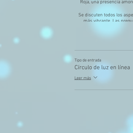
Roja, una presencia amoro
Se discuten todos los aspe
más vibrante. Las pregun
claridad. E
El
Tipo de entrada
¡Una vez que compre su bolet
Círculo de luz en línea
solo permita una pregunta 
Nos reuniremos en Zoom,
Leer más
Los asientos se agotan rápi