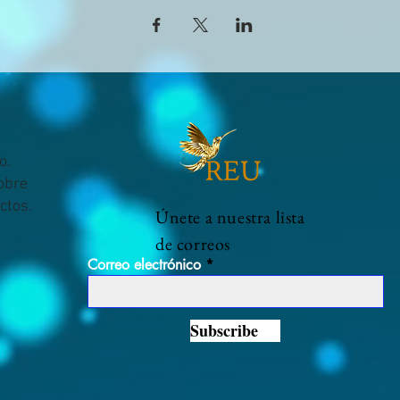
o.
sobre
ctos.
Únete a nuestra lista
de correos
Correo electrónico
Subscribe