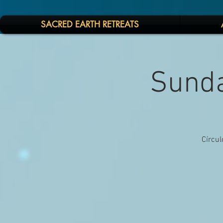
SACRED EARTH RETREATS
Sunda
Círcul