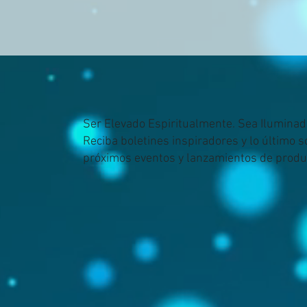
Ser Elevado Espiritualmente. Sea Iluminad
Reciba boletines inspiradores y lo último 
próximos eventos y lanzamientos de produ