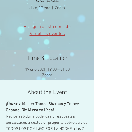
de Luz
dom, 17 ene
  |  
Zoom
El registro está cerrado
Ver otros eventos
Time & Location
17 ene 2021, 19:00 – 21:00
Zoom
About the Event
¡Únase a Master Trance Shaman y Trance 
Channel Riz Mirza en línea!
Reciba sabiduría poderosa y respuestas 
perspicaces a cualquier pregunta sobre su vida 
TODOS LOS DOMINGO POR LA NOCHE a las 7 