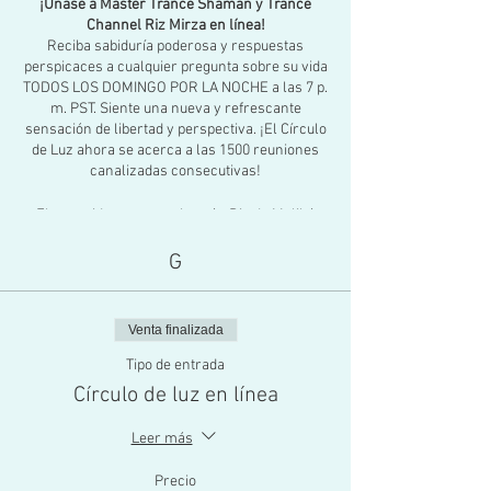
¡Únase a Master Trance Shaman y Trance
Channel Riz Mirza en línea!
Reciba sabiduría poderosa y respuestas
perspicaces a cualquier pregunta sobre su vida
TODOS LOS DOMINGO POR LA NOCHE a las 7 p.
m. PST. Siente una nueva y refrescante
sensación de libertad y perspectiva. ¡El Círculo
de Luz ahora se acerca a las 1500 reuniones
canalizadas consecutivas!
El conocido maestro chamán Riz de Malibú
entra en un trance profundo y se retira
mientras los guías espirituales hablan a través
G
de su cuerpo con amor, sabiduría y una
poderosa percepción penetrante. Su principal
mensajero, el Jefe Águila Roja, una presencia
Venta finalizada
amorosa e inolvidable, responde a sus
preguntas personales sobre cualquier aspecto
Tipo de entrada
de su vida.
Círculo de luz en línea
Se discuten todos los aspectos de la vida, el
Leer más
amor, la conciencia y cómo vivir una existencia
más plena, más profunda y más vibrante. Las
Precio
preguntas personales se responden con la