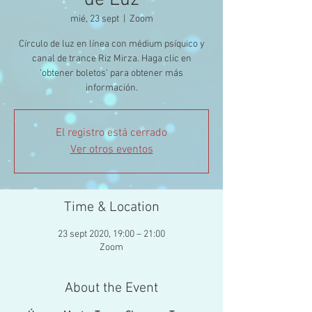
de Luz
mié, 23 sept
  |  
Zoom
Círculo de luz en línea con médium psíquico y
canal de trance Riz Mirza. Haga clic en
'obtener boletos' para obtener más
información.
El registro está cerrado
Ver otros eventos
Time & Location
23 sept 2020, 19:00 – 21:00
Zoom
About the Event