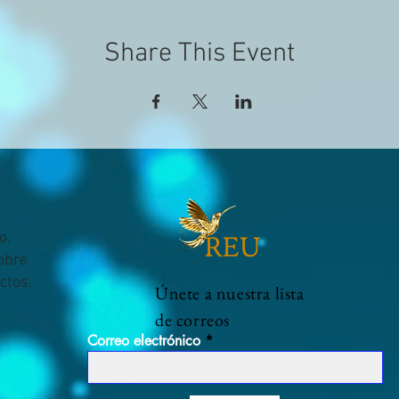
Share This Event
o.
sobre
ctos.
Únete a nuestra lista
de correos
Correo electrónico