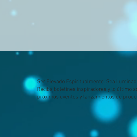
Ser Elevado Espiritualmente. Sea Iluminad
Reciba boletines inspiradores y lo último 
próximos eventos y lanzamientos de produ