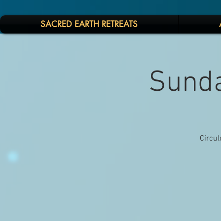
SACRED EARTH RETREATS
Sunda
Círcul