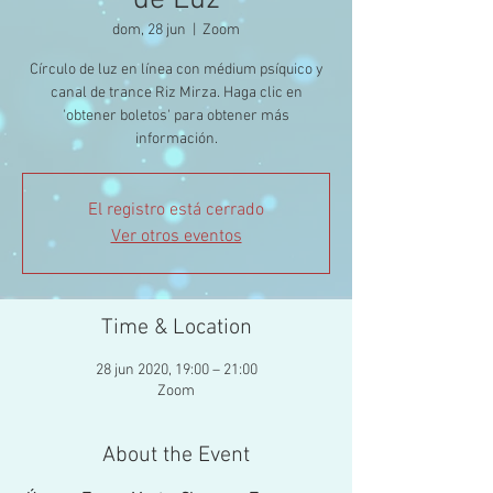
de Luz
dom, 28 jun
  |  
Zoom
Círculo de luz en línea con médium psíquico y
canal de trance Riz Mirza. Haga clic en
'obtener boletos' para obtener más
información.
El registro está cerrado
Ver otros eventos
Time & Location
28 jun 2020, 19:00 – 21:00
Zoom
About the Event