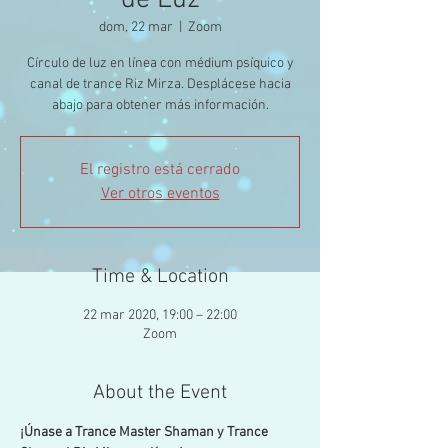
de Luz
dom, 22 mar
  |  
Zoom
Círculo de luz en línea con médium psíquico y
canal de trance Riz Mirza. Desplácese hacia
abajo para obtener más información.
El registro está cerrado
Ver otros eventos
Time & Location
22 mar 2020, 19:00 – 22:00
Zoom
About the Event
¡Únase a Trance Master Shaman y Trance 