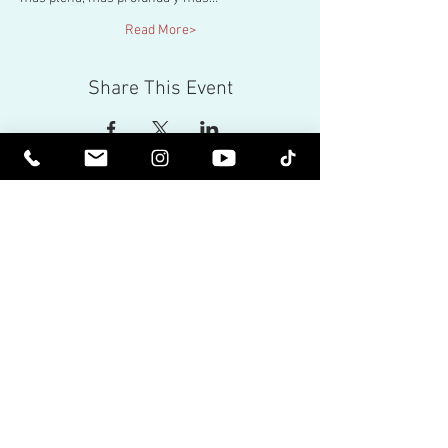
Read More>
Share This Event
Ser Elevado Espiritualmente. Sea
Iluminado.
Reciba boletines inspiradores y lo último
sobre próximos eventos y lanzamientos
de productos.
Únete a nuestra lista de
correos
Correo electrónico