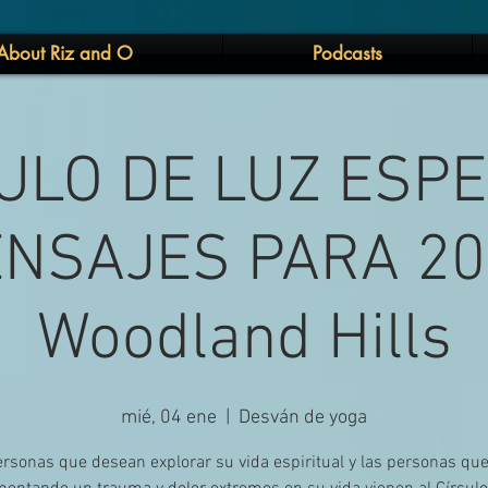
About Riz and O
Podcasts
ULO DE LUZ ESPE
NSAJES PARA 20
Woodland Hills
mié, 04 ene
  |  
Desván de yoga
rsonas que desean explorar su vida espiritual y las personas qu