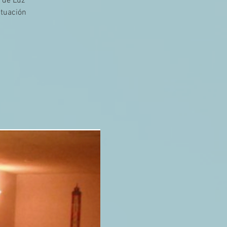
 de Luz
ituación