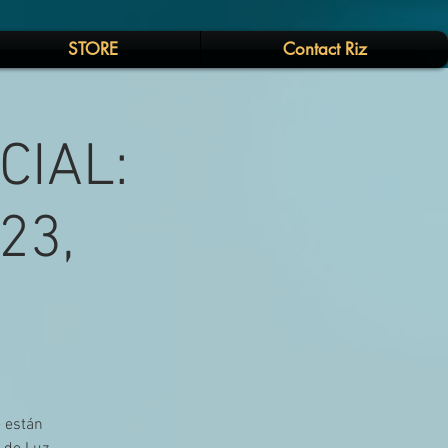
STORE
Contact Riz
CIAL:
23,
e están