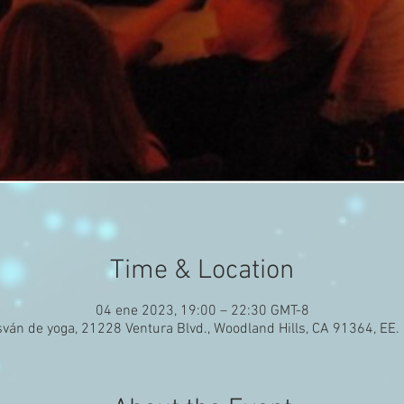
Time & Location
04 ene 2023, 19:00 – 22:30 GMT-8
ván de yoga, 21228 Ventura Blvd., Woodland Hills, CA 91364, EE.