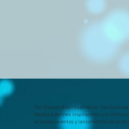
Ser Elevado Espiritualmente. Sea Iluminad
Reciba boletines inspiradores y lo último 
próximos eventos y lanzamientos de produ