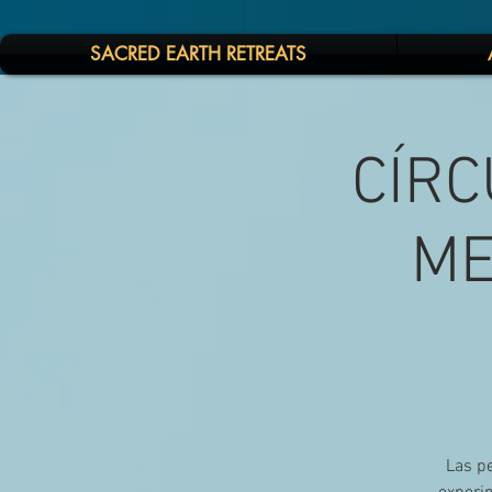
SACRED EARTH RETREATS
CÍRC
ME
Las pe