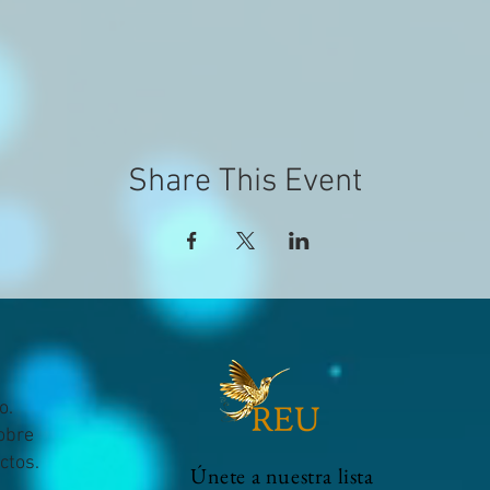
Share This Event
o.
sobre
ctos.
Únete a nuestra lista