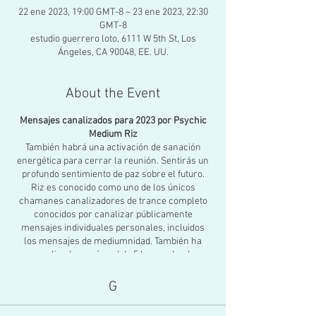
22 ene 2023, 19:00 GMT-8 – 23 ene 2023, 22:30
GMT-8
estudio guerrero loto, 6111 W 5th St, Los
Ángeles, CA 90048, EE. UU.
About the Event
Mensajes canalizados para 2023 por Psychic
Medium Riz
También habrá una activación de sanación
energética para cerrar la reunión. Sentirás un
profundo sentimiento de paz sobre el futuro.
Riz es conocido como uno de los únicos
chamanes canalizadores de trance completo
conocidos por canalizar públicamente
mensajes individuales personales, incluidos
los mensajes de mediumnidad. También ha
canalizado un récord de 5 horas, dando
mensajes en trance.
G
Riz Mirza ha canalizado en trance a
numerosos guías espirituales que curaron a