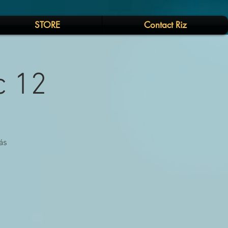
STORE
Contact Riz
c 12
ás