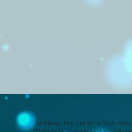
Ser Elevado Espiritualmente. Sea Iluminad
Reciba boletines inspiradores y lo último 