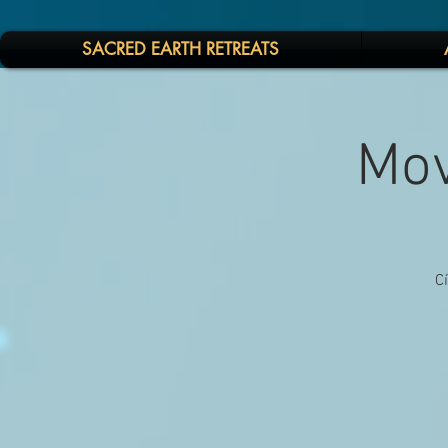
SACRED EARTH RETREATS
Mov
C