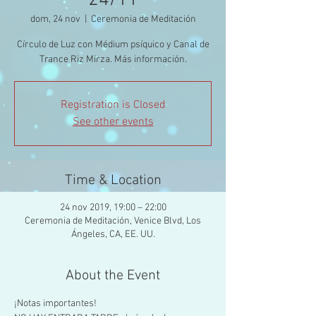
24/11
dom, 24 nov
  |  
Ceremonia de Meditación
Círculo de Luz con Médium psíquico y Canal de
Trance Riz Mirza. Más información.
Registration is Closed
See other events
Time & Location
24 nov 2019, 19:00 – 22:00
Ceremonia de Meditación, Venice Blvd, Los
Ángeles, CA, EE. UU.
About the Event
¡Notas importantes!