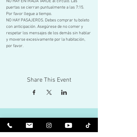
NO HAY ENTRADA TARDE al círculo. Las 
puertas se cierran puntualmente a las 7:15. 
Por favor llegue a tiempo.  
NO HAY PASAJEROS. Debes comprar tu boleto 
con anticipación. Asegúrese de no comer y 
respetar los mensajes de los demás sin hablar 
y moverse excesivamente por la habitación, 
por favor.
Share This Event
Ser Elevado Espiritualmente. Sea
Iluminado.
Reciba boletines inspiradores y lo último