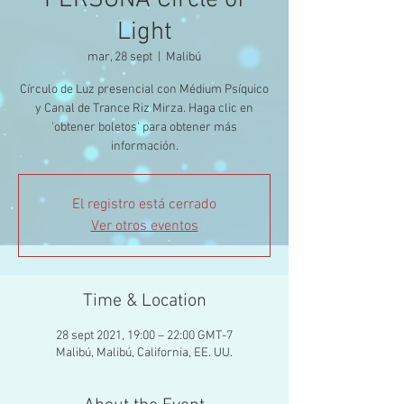
PERSONA Circle of
Light
mar, 28 sept
  |  
Malibú
Círculo de Luz presencial con Médium Psíquico
y Canal de Trance Riz Mirza. Haga clic en
'obtener boletos' para obtener más
información.
El registro está cerrado
Ver otros eventos
Time & Location
28 sept 2021, 19:00 – 22:00 GMT-7
Malibú, Malibú, California, EE. UU.