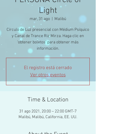
PERSONA Circle of
Light
mar, 31 ago
  |  
Malibú
Círculo de Luz presencial con Médium Psíquico
y Canal de Trance Riz Mirza. Haga clic en
'obtener boletos' para obtener más
información.
El registro está cerrado
Ver otros eventos
Time & Location
31 ago 2021, 20:00 – 22:00 GMT-7
Malibú, Malibú, California, EE. UU.