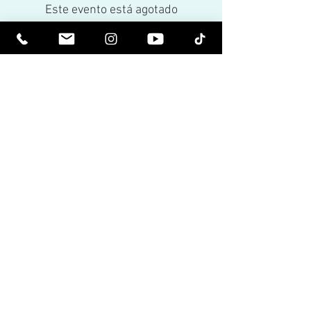
Este evento está agotado
Share This Event
Ser Elevado Espiritualmente. Sea
Iluminado.
Reciba boletines inspiradores y lo último
sobre próximos eventos y lanzamientos
de productos.
Únete a nuestra lista de
correos