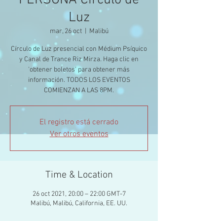
PERSONA Circulo de
Luz
mar, 26 oct
  |  
Malibú
Círculo de Luz presencial con Médium Psíquico
y Canal de Trance Riz Mirza. Haga clic en
'obtener boletos' para obtener más
información. TODOS LOS EVENTOS
COMIENZAN A LAS 8PM.
El registro está cerrado
Ver otros eventos
Time & Location
26 oct 2021, 20:00 – 22:00 GMT-7
Malibú, Malibú, California, EE. UU.