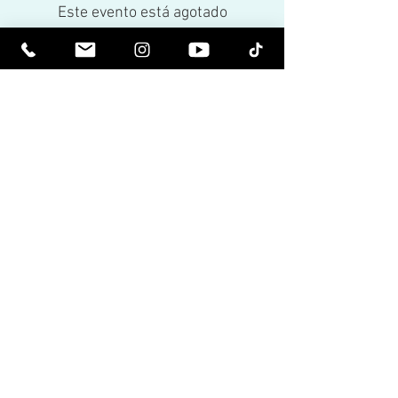
Este evento está agotado
Share This Event
Ser Elevado Espiritualmente. Sea
Iluminado.
Reciba boletines inspiradores y lo último
sobre próximos eventos y lanzamientos
de productos.
Únete a nuestra lista de
correos